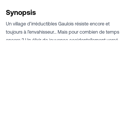
Synopsis
Un village d’irréductibles Gaulois résiste encore et
toujours à l’envahisseur… Mais pour combien de temps
encore ? Un élixir de jouvence accidentellement versé
dans la potion magique a transformé tout le village en
enfants ! Une seule solution pour Astérix et Obélix:
voyager loin, très loin… jusqu’au Royaume de Nubie, où se
trouve l’antidote qui sauvera le village !
Réalisé par
Scénario
Alexandre Heboyan
Alexandre De La Patellière
Matthieu Delaporte
Distribution